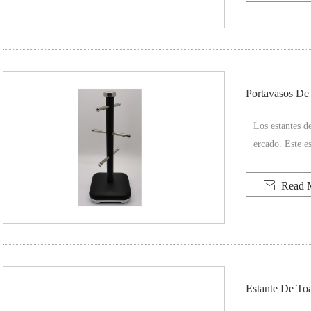
la estética ge
Portavasos De
Los estantes de
ercado. Este e
para ordenar su
e una sola Fue

Read 
carbono combin
oda colocarlo 
Estante De To
Nte