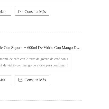
cional. Juntos redefinen el arte del café lento, ya
n casa o en el viaje.
Más

Consulta Más
fé Con Soporte + 600ml De Vidrio Con Mango De
monia de café con 2 tazas de gotero de café con s
ml de vidrio con mango de vidrio para combinar f
 para lograr un vertido perfecto.
Más

Consulta Más