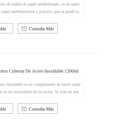
rte de toallas de papel antideslizante, es un sopor
de papel multifuncional y práctico, que se puede to
 en cualquier entorno. Teniendo en cuenta las nec
s usuarios, puede distribuir eficazmente toallas de
Más

Consulta Más
ndo así la limpieza en su uso.
tera Cubierta De Acero Inoxidable 1200ml
cero inoxidable es un complemento de fuerte adapt
a en las necesidades de la cocina. Se trata de una
00 ML con un diseño de una sola pared que combin
practicidad en un embalaje increíble. De hecho,
Más

Consulta Más
 máquina de té, sino también una máquina de fabr
é y té, lo que hace que su elaboración sea más dive