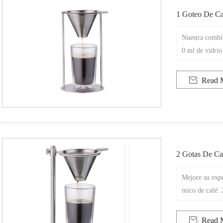
1 Goteo De Ca
Nuestra combin
0 ml de vidrio
é. Juntos, crea
isualmente incr

Read 
2 Gotas De Ca
Mejore su expe
mico de café: 
la última expe

Read 