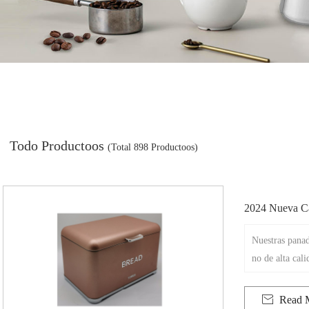
Todo Productoos
(Total 898 Productoos)
2024 Nueva C
No De Gran C
Nuestras panad
no de alta cal
mparables. Est
olvo que no so

Read 