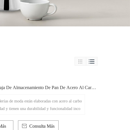


aja De Almacenamiento De Pan De Acero Al Carbo
apacidad
erías de moda están elaboradas con acero al carbo
idad y tienen una durabilidad y funcionalidad inco
a caja de pan lisa tiene un recubrimiento liso en p
lo mejora su elasticidad, sino que también mejora
Más

Consulta Más