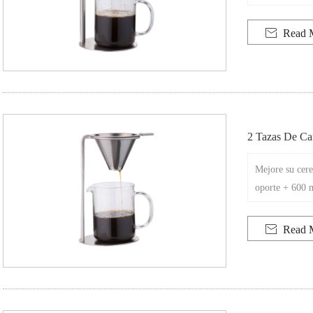
e un café excep
sea que estés e

Read 
2 Tazas De Ca
Vidrio
Mejore su cere
oporte + 600 
orma y función

Read 