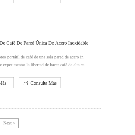
l De Café De Pared Única De Acero Inoxidable
teo portátil de café de una sola pared de acero in
e experimentar la libertad de hacer café de alta ca
era que esté. Este gotero de café portátil multifun
señado especialmente para entusiastas del café en m
Más

Consulta Más
 la clave para que pruebe un café delicioso sin fro
Next >