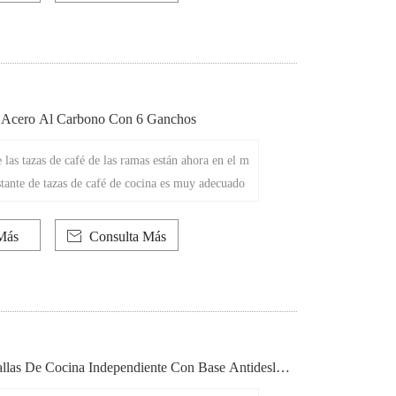
neral con un estilo moderno.
 Acero Al Carbono Con 6 Ganchos
 las tazas de café de las ramas están ahora en el m
stante de tazas de café de cocina es muy adecuado
s tazas de café y té, lo que facilita su acceso desd
nte. Este estante de taza de café hecho de acero al
Más

Consulta Más
a la forma y la función, y es conveniente y de m
sobre la Mesa.
allas De Cocina Independiente Con Base Antidesliza