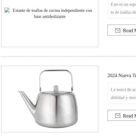
Este es un sopo
te de toallas 
mar fácilmente
esidades de lo

Read 
papel, asegura
2024 Nueva Te
La tetera de a
abilidad y mod
tetera de 1.2
a comodidad y 

Read 
no es solo una
icación de caf