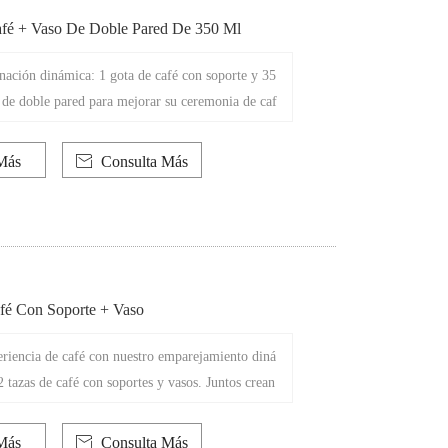
fé + Vaso De Doble Pared De 350 Ml
ación dinámica: 1 gota de café con soporte y 35
 de doble pared para mejorar su ceremonia de caf
n una experiencia perfecta de servir café, que es v
eíble y deliciosa.
Más

Consulta Más
fé Con Soporte + Vaso
riencia de café con nuestro emparejamiento diná
2 tazas de café con soportes y vasos. Juntos crean
riencia de elaboración y sorbo de café.
Más

Consulta Más